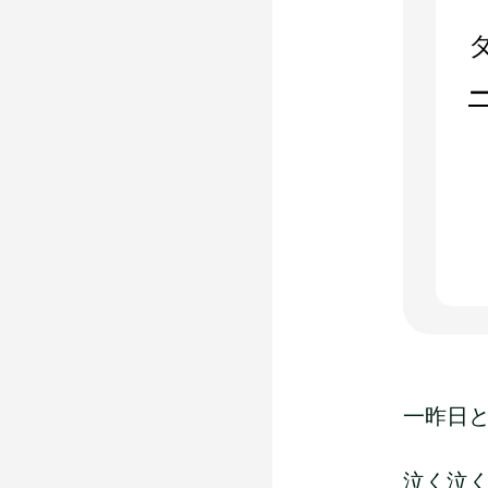
一昨日
泣く泣