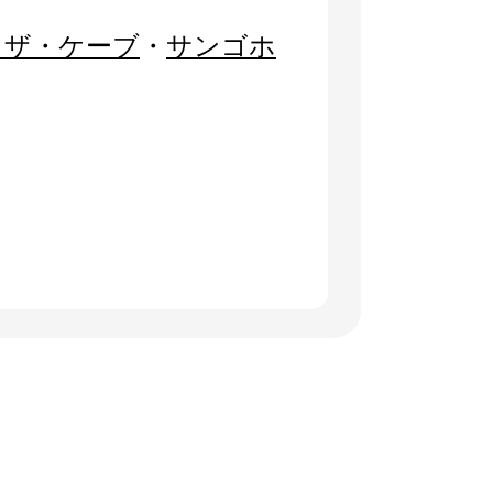
・ザ・ケーブ
・
サンゴホ