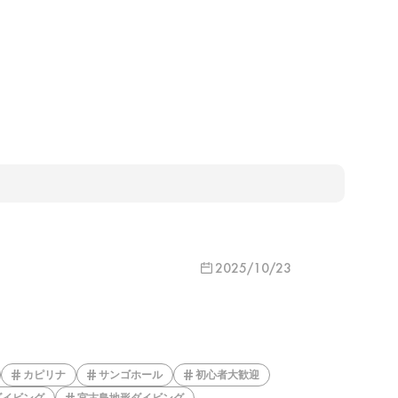
2025/10/23
カピリナ
サンゴホール
初心者大歓迎
ダイビング
宮古島地形ダイビング