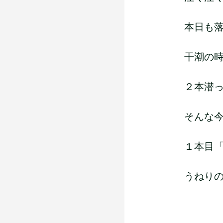
本日も
干潮の
２本潜
そんな
１本目
うねり