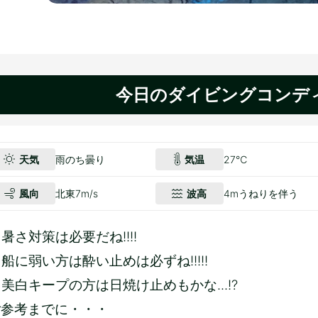
今日のダイビングコンデ
天気
雨のち曇り
気温
27℃
風向
北東7m/s
波高
4mうねりを伴う
暑さ対策は必要だね!!!!
船に弱い方は酔い止めは必ずね!!!!!
美白キープの方は日焼け止めもかな...!?
ご参考までに・・・