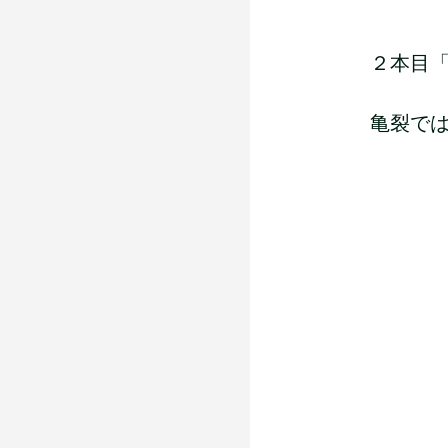
２本目
亀裂で