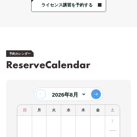
ライセンス講習を予約する
予約カレンダー
ReserveCalendar
日
月
火
水
木
金
土
日
1