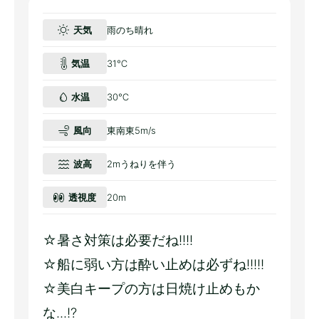
天気
雨のち晴れ
気温
31℃
水温
30℃
風向
東南東5m/s
波高
2mうねりを伴う
透視度
20m
☆暑さ対策は必要だね!!!!
☆船に弱い方は酔い止めは必ずね!!!!!
☆美白キープの方は日焼け止めもか
な...!?