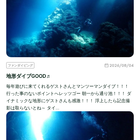
2026/08/04
ファンダイビング
地形ダイブGOOD♬
毎年遊びに来てくれるゲストさんとマンツーマンダイブ！！！
行った事のないポイントへレッツゴー 朝一から通り池！！！ ダ
イナミックな地形にゲストさんも感激！！！ 浮上したら記念撮
影は取らないとね～ タイ…