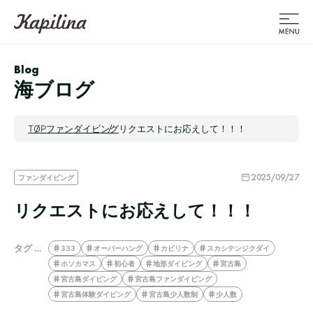
Blog
海ブログ
TOP
ファンダイビング
リクエストにお応えして！！！
2025/09/27
ファンダイビング
リクエストにお応えして！！！
タグ …
333
オーバーハング
カピリナ
スカシテンジクダイ
ホソカマス
初心者
地形ダイビング
宮古島
宮古島ダイビング
宮古島ファンダイビング
宮古島体験ダイビング
宮古島少人数制
少人数