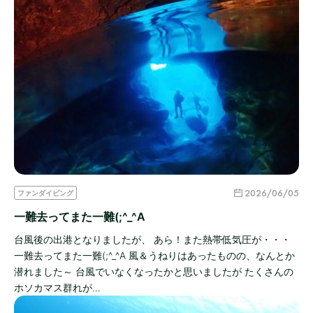
2026/06/05
ファンダイビング
一難去ってまた一難(;^_^A
台風後の出港となりましたが、 あら！また熱帯低気圧が・・・
一難去ってまた一難(;^_^A 風＆うねりはあったものの、なんとか
潜れました～ 台風でいなくなったかと思いましたが たくさんの
ホソカマス群れが…