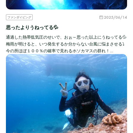
2025/06/14
ファンダイビング
思ったよりうねってる💦
通過した熱帯低気圧のせいで、おぉ～思った以上にうねってる💦
梅雨が明けると、いつ発生するか分からない台風に悩まさせる⤵
今の所ほぼ１００％の確率で見れるホソカマスの群れ！…