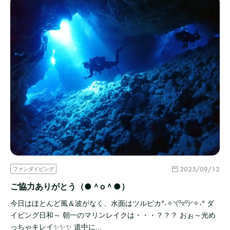
2025/09/12
ファンダイビング
ご協力ありがとう（●＾o＾●）
今日はほとんど風＆波がなく、水面はツルピカ°˖✧◝(⁰▿⁰)◜✧˖° ダ
イビング日和～ 朝一のマリンレイクは・・・？？？ おぉ～光め
っちゃキレイ✨✨✨ 道中に…