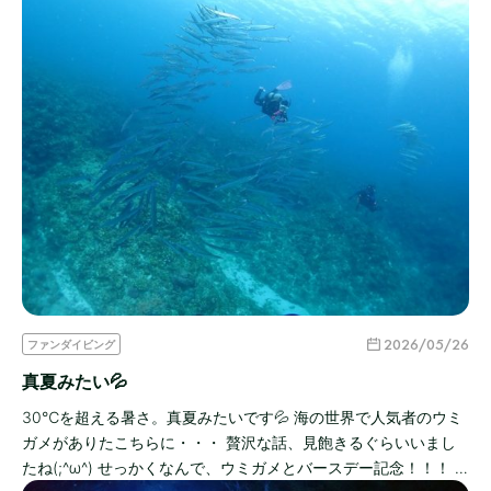
2026/05/26
ファンダイビング
真夏みたい💦
30℃を超える暑さ。真夏みたいです💦 海の世界で人気者のウミ
ガメがありたこちらに・・・ 贅沢な話、見飽きるぐらいいまし
たね(;^ω^) せっかくなんで、ウミガメとバースデー記念！！！ …