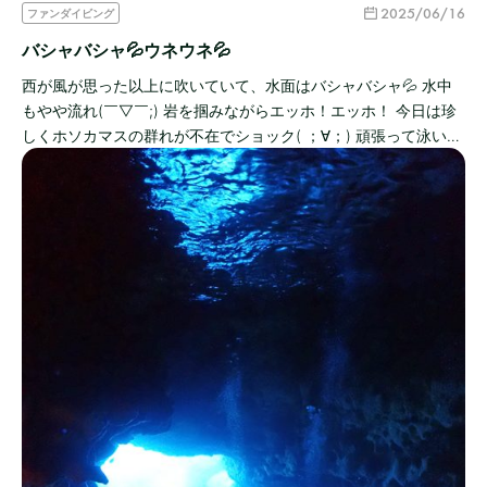
2025/06/16
ファンダイビング
バシャバシャ💦ウネウネ💦
西が風が思った以上に吹いていて、水面はバシャバシャ💦 水中
もやや流れ(￣▽￣;) 岩を掴みながらエッホ！エッホ！ 今日は珍
しくホソカマスの群れが不在でショック( ；∀；) 頑張って泳い…