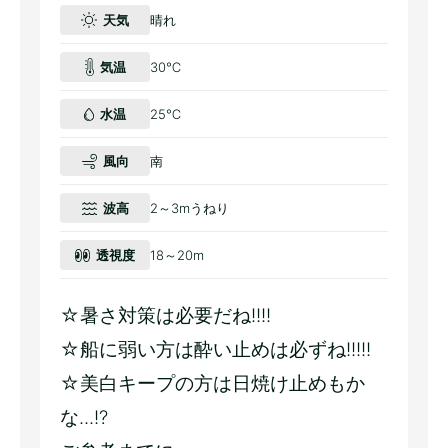
天気
晴れ
気温
30℃
水温
25℃
風向
南
波高
2～3mうねり
透視度
18～20m
☆暑さ対策は必要だね!!!!
☆船に弱い方は酔い止めは必ずね!!!!!
☆美白キープの方は日焼け止めもか
な...!?