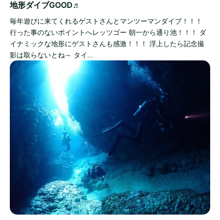
地形ダイブGOOD♬
毎年遊びに来てくれるゲストさんとマンツーマンダイブ！！！
行った事のないポイントへレッツゴー 朝一から通り池！！！ ダ
イナミックな地形にゲストさんも感激！！！ 浮上したら記念撮
影は取らないとね～ タイ…