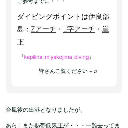
ご参考までに・・・
ダイビングポイントは伊良部
島：
Zアーチ
・
L字アーチ
・
崖
下
『
kapilina_miyakojima_diving
』
皆さんご覧ください～♬
台風後の出港となりましたが、
あら！また熱帯低気圧が・・・一難去ってま