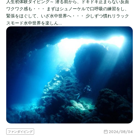
人生初体験ダイビング～ 潜る前から、ドキドキ止まらない反面
ワクワク感も・・・ まずはシュノーケルで口呼吸の練習をし、
緊張をほぐして、いざ水中世界へ・・・ 少しずつ慣れリラック
スモード水中世界を楽しん…
2026/08/04
ファンダイビング