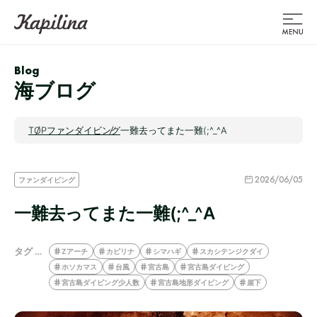
Blog
海ブログ
TOP
ファンダイビング
一難去ってまた一難(;^_^A
2026/06/05
ファンダイビング
一難去ってまた一難(;^_^A
タグ …
Zアーチ
カピリナ
シマハギ
スカシテンジクダイ
ホソカマス
台風
宮古島
宮古島ダイビング
宮古島ダイビング少人数
宮古島地形ダイビング
崖下