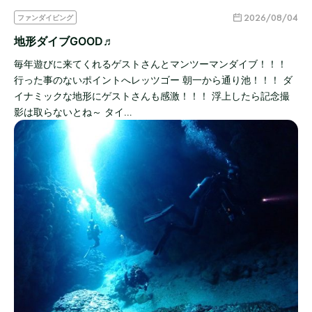
2026/08/04
ファンダイビング
地形ダイブGOOD♬
毎年遊びに来てくれるゲストさんとマンツーマンダイブ！！！
行った事のないポイントへレッツゴー 朝一から通り池！！！ ダ
イナミックな地形にゲストさんも感激！！！ 浮上したら記念撮
影は取らないとね～ タイ…