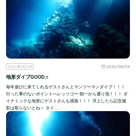
2026/08/04
ファンダイビング
地形ダイブGOOD♬
毎年遊びに来てくれるゲストさんとマンツーマンダイブ！！！
行った事のないポイントへレッツゴー 朝一から通り池！！！ ダ
イナミックな地形にゲストさんも感激！！！ 浮上したら記念撮
影は取らないとね～ タイ…