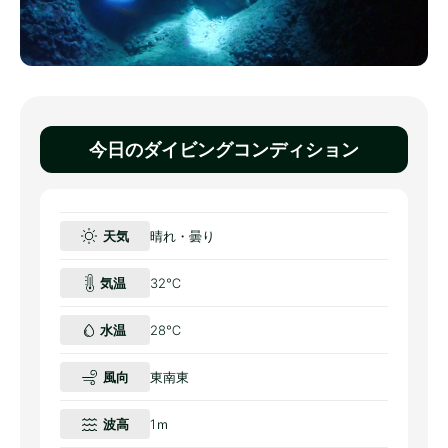
今日のダイビングコンディション
天気
晴れ・曇り
気温
32℃
水温
28℃
風向
東南東
波高
1ｍ