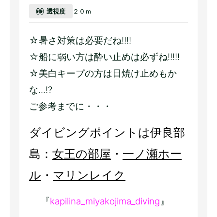
透視度
２０ｍ
☆暑さ対策は必要だね!!!!
☆船に弱い方は酔い止めは必ずね!!!!!
☆美白キープの方は日焼け止めもか
な...!?
ご参考までに・・・
ダイビングポイントは伊良部
島：
女王の部屋
・
一ノ瀬ホー
ル
・
マリンレイク
『
kapilina_miyakojima_diving
』