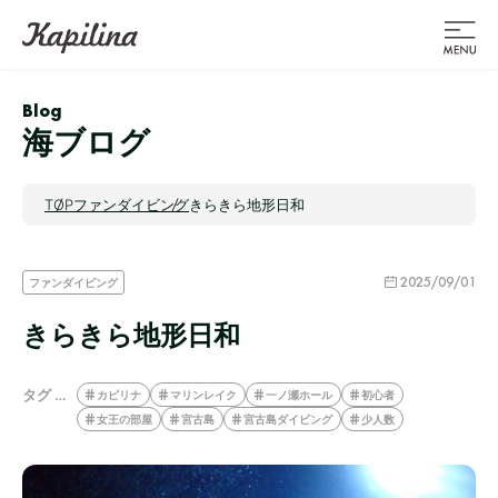
Blog
海ブログ
TOP
ファンダイビング
きらきら地形日和
2025/09/01
ファンダイビング
きらきら地形日和
タグ …
カピリナ
マリンレイク
一ノ瀬ホール
初心者
女王の部屋
宮古島
宮古島ダイビング
少人数