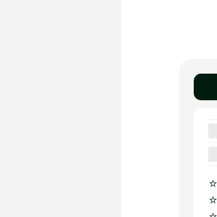
☆
☆
☆