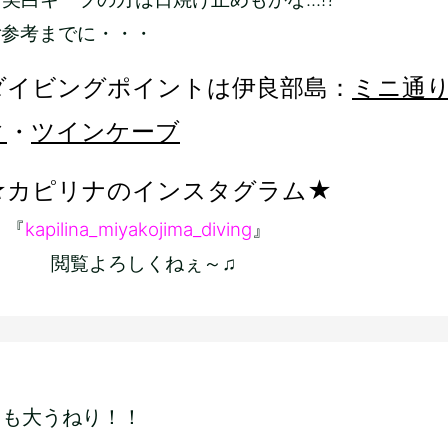
ご参考までに・・・
ダイビングポイントは伊良部島：
ミニ通
ィ
・
ツインケーブ
★カピリナのインスタグラム★
『
kapilina_miyakojima_diving
』
閲覧よろしくねぇ～♫
日も大うねり！！