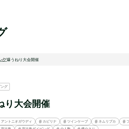
グ
ング
爆うねり大会開催
ビング
ねり大会開催
アントニオガウディ
カピリナ
ツインケーブ
ネムリブカ
宮古島
宮古島ダイビング
少人数
爆ウネリ