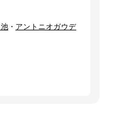
り池
・
アントニオガウデ