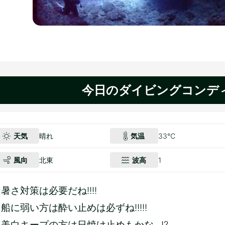
今日のダイビングコンデ
天気
晴れ
気温
33℃
風向
北東
波高
1
暑さ対策は必要だね!!!!
船に弱い方は酔い止めは必ずね!!!!!
美白キープの方は日焼け止めもかな...!?