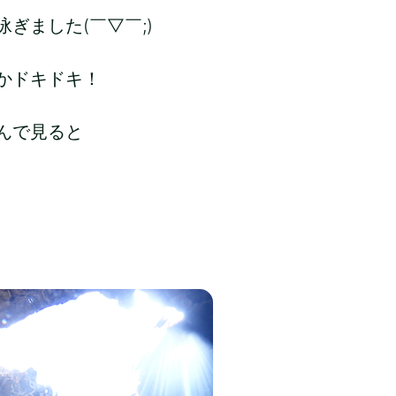
ぎました(￣▽￣;)
かドキドキ！
んで見ると