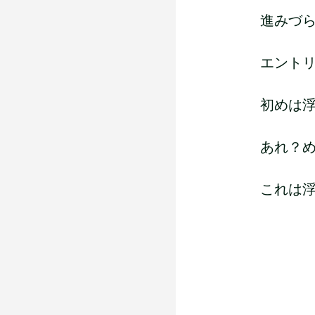
進みづら
エント
初めは
あれ？
これは