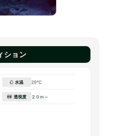
ィション
水温
29℃
透視度
２０ｍ～