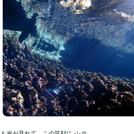
も光が見れて、この笑顔(^_-)-☆