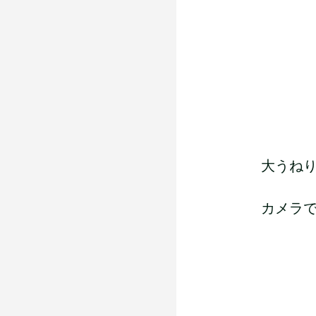
大うね
カメラ