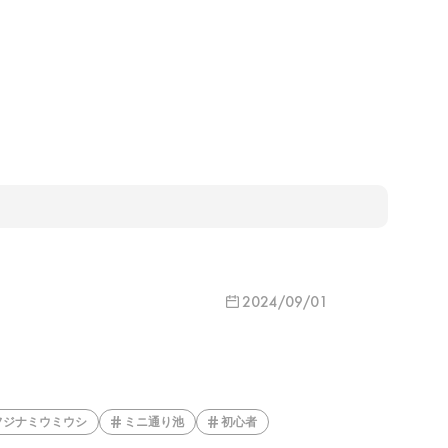
2024/09/01
フジナミウミウシ
ミニ通り池
初心者