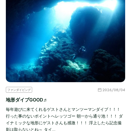
2026/08/04
ファンダイビング
地形ダイブGOOD♬
毎年遊びに来てくれるゲストさんとマンツーマンダイブ！！！
行った事のないポイントへレッツゴー 朝一から通り池！！！ ダ
イナミックな地形にゲストさんも感激！！！ 浮上したら記念撮
影は取らないとね～ タイ…