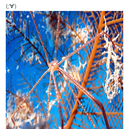
(;'∀')