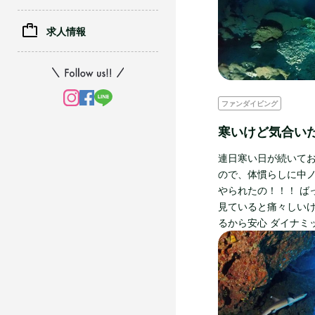
求人情報
ファンダイビング
寒いけど気合い
連日寒い日が続いてお
ので、体慣らしに中ノ
やられたの！！！ ば
見ていると痛々しい
るから安心 ダイナミ