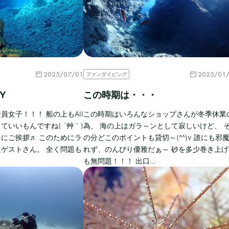
2025/07/01
2025/01
ファンダイビング
Y
この時期は・・・
女子！！！ 船の上もAII
この時期はいろんなショップさんが冬季休業
いいもんですね( ´艸｀)
為、 海の上はガラ～ンとして寂しいけど、 
にご挨拶♬ このためにラ
の分どこのポイントも貸切～(^^)v 誰にも邪
ゲストさん。 全く問題も
れず、のんびり優雅だぁ～ 砂を多少巻き上げ
も無問題！！！ 出口…