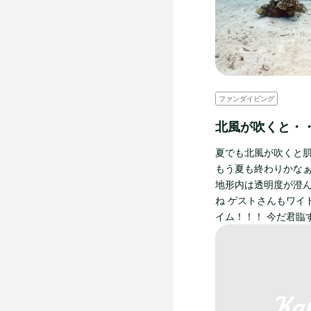
ファンダイビング
北風が吹くと・
夏でも北風が吹くと
もう夏も終わりかなぁ
地形内は透明度が澄
ね ゲストさんもワイ
イム！！！ 今だ君臨