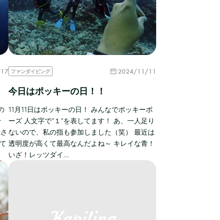
/17
2024/11/11
ファンダイビング
今日はポッキーの日！！
の
11月11日はポッキーの日！ みんなでポッキーポ
そ
ーズ 人文字で“１”を表してます！ あ、一人足り
魔さ
ないので、私の指も参加しました（笑） 最近は
て
透明度が高くて最高なんだよね～ キレイな青！
いざ！レッツダイ…