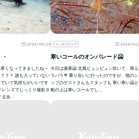
2024/08/25
2024/02
ファンダイビング
・・
寒いコールのオンパレード🥶
肌寒くなってきましたね～
今日は激寒🥶 北風ビュンビュン吹いて、雨
？？？ 誰も入っていない
ラパラ☔ 乗り合いに行ったのですが、他のシ
んでいて気持ちがいいです
ップのゲストさんもスタッフも 寒い寒い🥶
ドレンズでじっくり撮影タ
船の上は寒いコールでし…
する女…