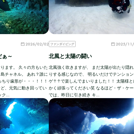
2026/02/02
2025/11
ファンダイビング
だぁ～
北風と太陽の闘い
ります。 久々の方もいた
北風強く吹きますが、 まだ太陽が出たり隠れ
島チャネル。 あれ？誰に
りする感じなので、 明るいだけでテンション
っちり歯形が・・・！！！
ゲ↑↑で楽しんでまいりました！！ 太陽様と
けど、元気に動き回ってい
かく頑張ってください笑 なるほど・ザ・ケー
ック…
では、昨日に引き続き キ…