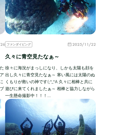
/26
2025/11/22
ファンダイビング
久々に青空見たなぁ～
た
徐々に海況がまっしになり、しかも太陽も顔を
ア
出し久々に青空見たなぁ～ 寒い風には太陽のぬ
に
くもりが救いの神です(;^_^A 久々に相棒と共に
ブ
遊びに来てくれましたぁ～ 相棒と協力しながら
一生懸命撮影中！！！…