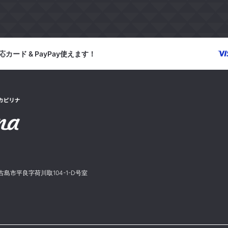
カード & PayPay使えます！
宮古島市平良字荷川取104-1-D号室