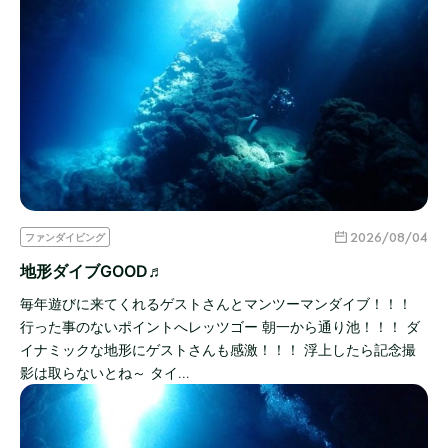
2026/08/04
ファンダイビング
地形ダイブGOOD♬
毎年遊びに来てくれるゲストさんとマンツーマンダイブ！！！
行った事のないポイントへレッツゴー 朝一から通り池！！！ ダ
イナミックな地形にゲストさんも感激！！！ 浮上したら記念撮
影は取らないとね～ タイ…