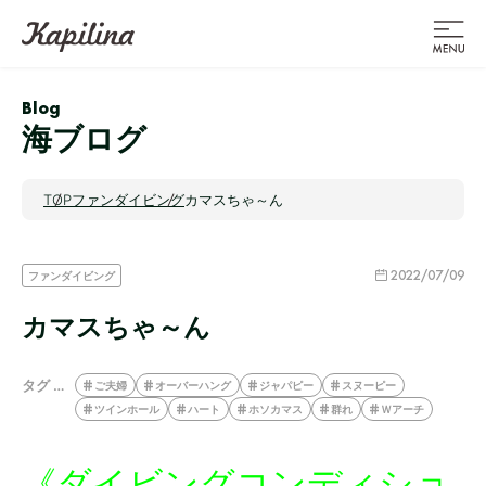
Blog
海ブログ
TOP
ファンダイビング
カマスちゃ～ん
2022/07/09
ファンダイビング
カマスちゃ～ん
タグ …
ご夫婦
オーバーハング
ジャパピー
スヌーピー
ツインホール
ハート
ホソカマス
群れ
Ｗアーチ
《ダイビングコンディショ