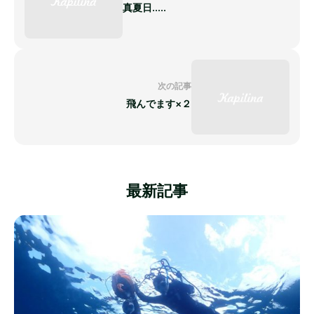
真夏日.....
次の記事
飛んでます×２
最新記事