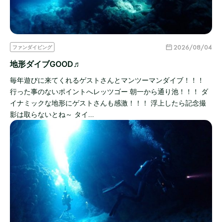
2026/08/04
ファンダイビング
地形ダイブGOOD♬
毎年遊びに来てくれるゲストさんとマンツーマンダイブ！！！
行った事のないポイントへレッツゴー 朝一から通り池！！！ ダ
イナミックな地形にゲストさんも感激！！！ 浮上したら記念撮
影は取らないとね～ タイ…