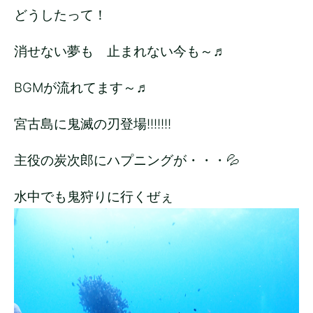
どうしたって！
消せない夢も 止まれない今も～♬
BGMが流れてます～♬
宮古島に鬼滅の刃登場!!!!!!!
主役の炭次郎にハプニングが・・・💦
水中でも鬼狩りに行くぜぇ