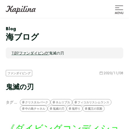
Blog
海ブログ
TOP
ファンダイビング
鬼滅の刃
2020/11/08
ファンダイビング
鬼滅の刃
タグ …
クリスタルパーク
ネムリブカ
フィコカリスシムランス
中の島チャネル
鬼滅の刃
鬼狩り
魔王の宮殿
《ダイビングコンディショ