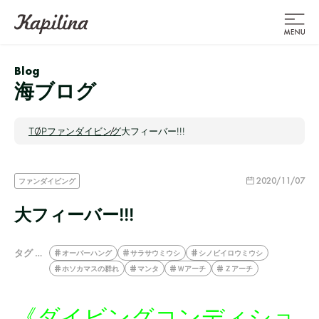
Blog
海ブログ
TOP
ファンダイビング
大フィーバー!!!
2020/11/07
ファンダイビング
大フィーバー!!!
タグ …
オーバーハング
サラサウミウシ
シノビイロウミウシ
ホソカマスの群れ
マンタ
Ｗアーチ
Ｚアーチ
《ダイビングコンディショ