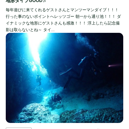
地形ダイブGOOD♬
毎年遊びに来てくれるゲストさんとマンツーマンダイブ！！！
行った事のないポイントへレッツゴー 朝一から通り池！！！ ダ
イナミックな地形にゲストさんも感激！！！ 浮上したら記念撮
影は取らないとね～ タイ…