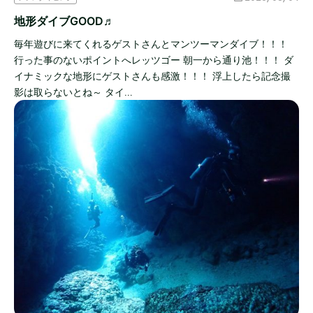
地形ダイブGOOD♬
毎年遊びに来てくれるゲストさんとマンツーマンダイブ！！！
行った事のないポイントへレッツゴー 朝一から通り池！！！ ダ
イナミックな地形にゲストさんも感激！！！ 浮上したら記念撮
影は取らないとね～ タイ…