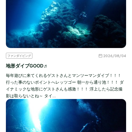
2026/08/04
ファンダイビング
地形ダイブGOOD♬
毎年遊びに来てくれるゲストさんとマンツーマンダイブ！！！
行った事のないポイントへレッツゴー 朝一から通り池！！！ ダ
イナミックな地形にゲストさんも感激！！！ 浮上したら記念撮
影は取らないとね～ タイ…