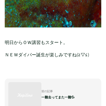
明日からＯＷ講習もスタート。
ＮＥＷダイバー誕生が楽しみですね(≧▽≦)
前の記事
一難去ってまた一難💦