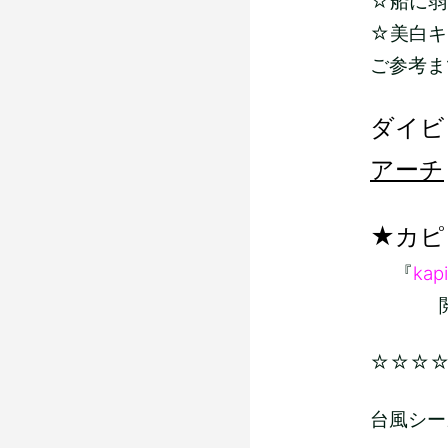
☆船に弱い
☆美白キ
ご参考ま
ダイビ
アーチ
★カピ
『
kapi
閲覧よ
☆☆☆
台風シー