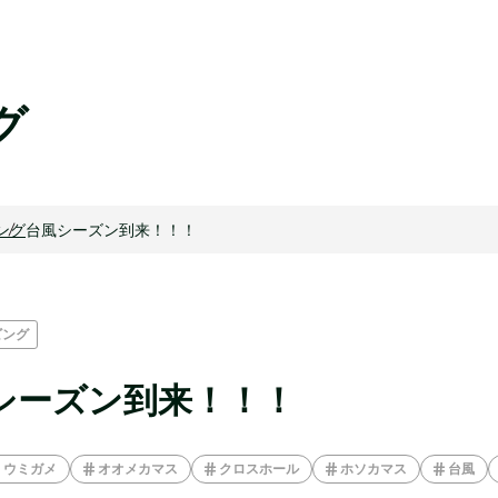
グ
ング
台風シーズン到来！！！
ビング
シーズン到来！！！
ウミガメ
オオメカマス
クロスホール
ホソカマス
台風