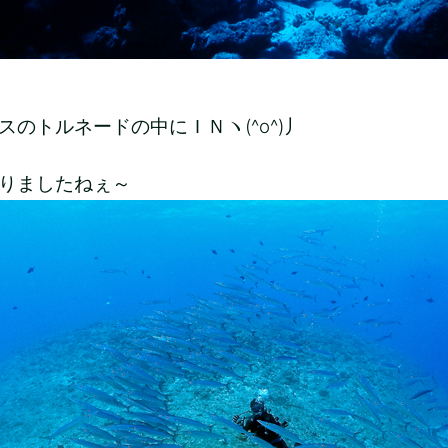
スのトルネードの中にＩＮヽ(^o^)丿
りましたねぇ～