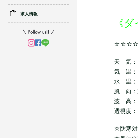
求人情報
《ダ
☆☆☆
天 気：
気 温：
水 温：
風 向：
波 高：
透視度：
☆防寒対策