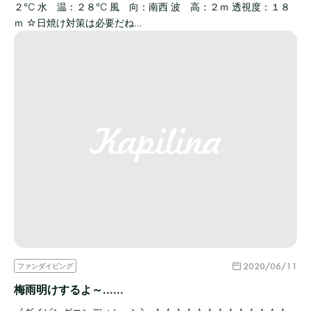
２℃ 水 温：２８℃ 風 向：南西 波 高：２ｍ 透視度：１８
ｍ ☆日焼け対策は必要だね…
2020/06/11
ファンダイビング
梅雨明けするよ～......