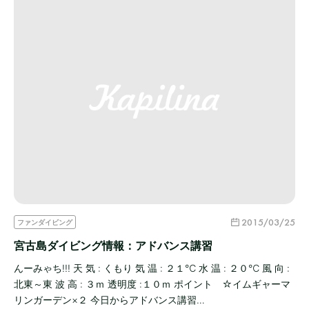
2015/03/25
ファンダイビング
宮古島ダイビング情報：アドバンス講習
んーみゃち!!! 天 気 : くもり 気 温 : ２１℃ 水 温 : ２０℃ 風 向 :
北東～東 波 高 : ３ｍ 透明度 :１０ｍ ポイント ☆イムギャーマ
リンガーデン×２ 今日からアドバンス講習…