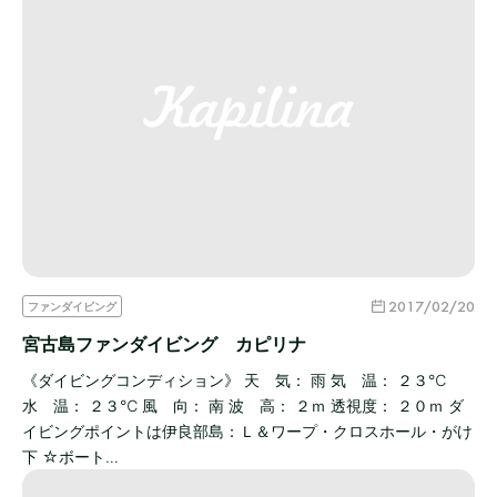
2017/02/20
ファンダイビング
宮古島ファンダイビング カピリナ
《ダイビングコンディション》 天 気： 雨 気 温： ２３℃
水 温： ２３℃ 風 向： 南 波 高： ２ｍ 透視度： ２０ｍ ダ
イビングポイントは伊良部島：Ｌ＆ワープ・クロスホール・がけ
下 ☆ボート…