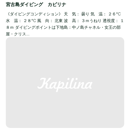
宮古島ダイビング カピリナ
《ダイビングコンディション》 天 気： 曇り 気 温： ２６℃
水 温： ２８℃ 風 向： 北東 波 高： ３ｍうねり 透視度： １
８ｍ ダイビングポイントは下地島：中ノ島チャネル・女王の部
屋・クリス…