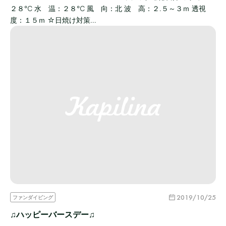
２８℃ 水 温：２８℃ 風 向：北 波 高：２.５～３ｍ 透視
度：１５ｍ ☆日焼け対策…
2019/10/25
ファンダイビング
♫ハッピーバースデー♫