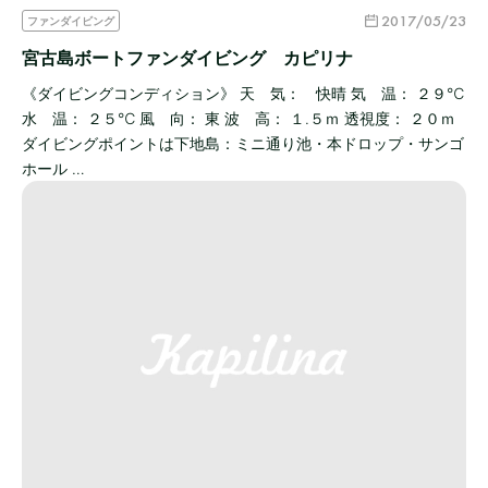
2017/05/23
ファンダイビング
宮古島ボートファンダイビング カピリナ
《ダイビングコンディション》 天 気： 快晴 気 温： ２９℃
水 温： ２５℃ 風 向： 東 波 高： １.５ｍ 透視度： ２０ｍ
ダイビングポイントは下地島：ミニ通り池・本ドロップ・サンゴ
ホール …