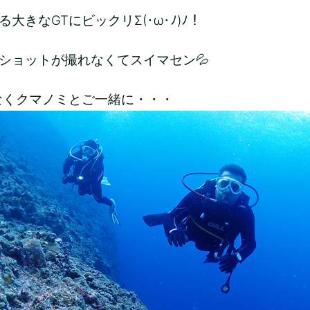
大きなGTにビックリΣ(･ω･ﾉ)ﾉ！
ショットが撮れなくてスイマセン💦
なくクマノミとご一緒に・・・