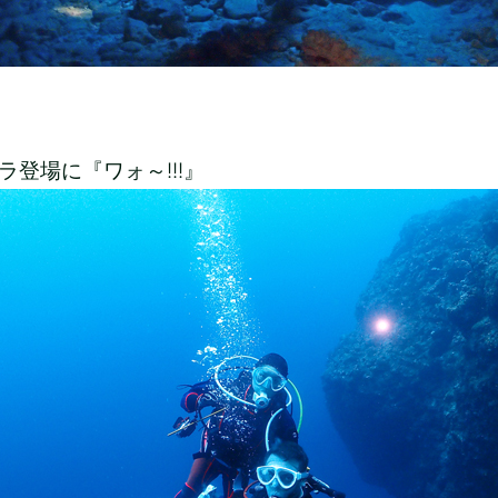
ラ登場に『ワォ～!!!』