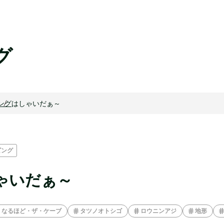
グ
ング
はしゃいだぁ～
ビング
ゃいだぁ～
なるほど・ザ・ケーブ
タツノオトシゴ
ロウニンアジ
地形