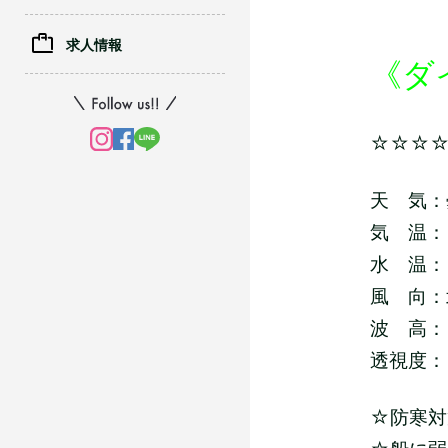
求人情報
《ダ
☆☆☆
天 気：
気 温：
水 温：
風 向：
波 高：
透視度：
☆防寒対策