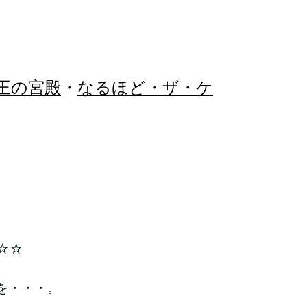
王の宮殿
・
なるほど・ザ・ケ
☆☆
を・・・。