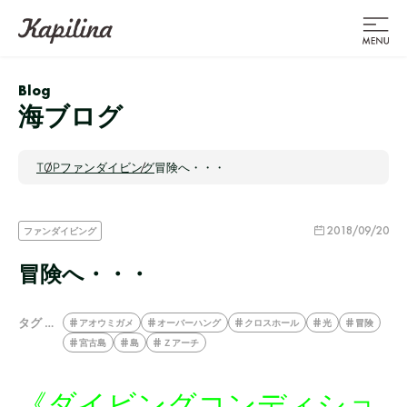
Blog
海ブログ
TOP
ファンダイビング
冒険へ・・・
2018/09/20
ファンダイビング
冒険へ・・・
タグ …
アオウミガメ
オーバーハング
クロスホール
光
冒険
宮古島
島
Ｚアーチ
《ダイビングコンディショ