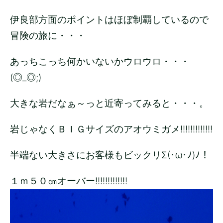
伊良部方面のポイントはほぼ制覇しているので
冒険の旅に・・・
あっちこっち何かいないかウロウロ・・・
(◎_◎;)
大きな岩だなぁ～っと近寄ってみると・・・。
岩じゃなくＢＩＧサイズのアオウミガメ!!!!!!!!!!!!!
半端ない大きさにお客様もビックリΣ(･ω･ﾉ)ﾉ！
１ｍ５０㎝オーバー!!!!!!!!!!!!!