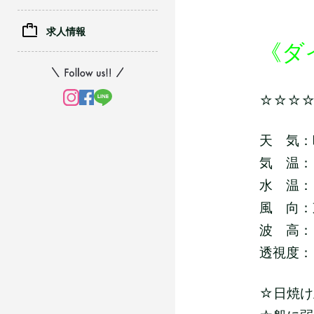
求人情報
《ダ
☆☆☆
天 気：
気 温：
水 温：
風 向：
波 高：
透視度：
☆日焼け止