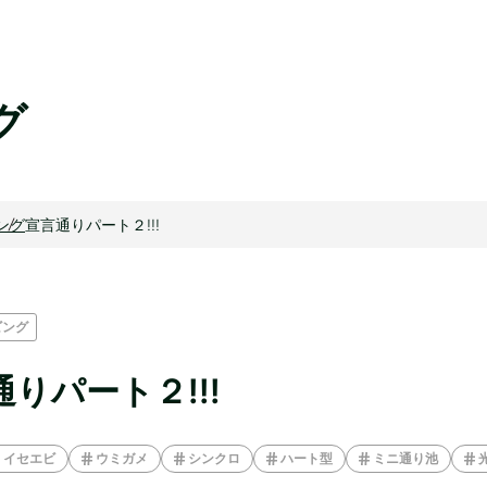
グ
ング
宣言通りパート２!!!
ビング
りパート２!!!
イセエビ
ウミガメ
シンクロ
ハート型
ミニ通り池