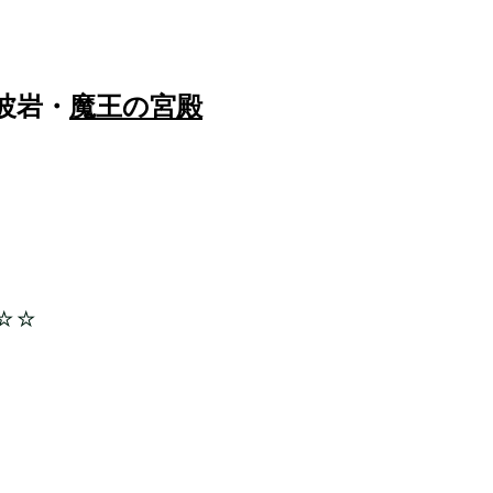
波岩・
魔王の宮殿
☆☆