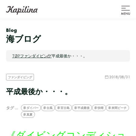
Blog
海ブログ
TOP
ファンダイビング
平成最後か・・・。
2018/08/31
ファンダイビング
平成最後か・・・。
タグ …
ダイバー
台風
宮古島
平成最後
快晴
来間ビーチ
真夏
《ダイビングコンディショ