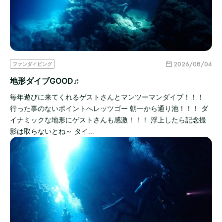
2026/08/04
ファンダイビング
地形ダイブGOOD♬
毎年遊びに来てくれるゲストさんとマンツーマンダイブ！！！
行った事のないポイントへレッツゴー 朝一から通り池！！！ ダ
イナミックな地形にゲストさんも感激！！！ 浮上したら記念撮
影は取らないとね～ タイ…