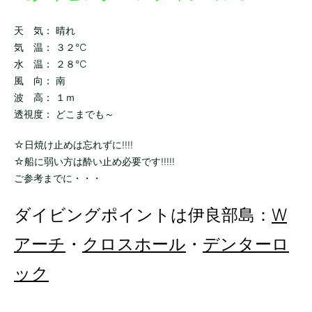
天 気： 晴れ
気 温： ３２℃
水 温： ２８℃
風 向： 南
波 高： １ｍ
透視度： どこまでも～
☆日焼け止めは忘れずに!!!!
☆船に弱い方は酔い止め必要です!!!!!
ご参考までに・・・
ダイビングポイントは伊良部島：
W
アーチ
・
クロスホール
・
デンターロ
ック