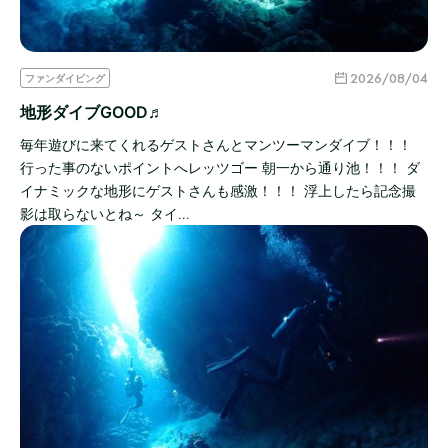
2026/08/04
ファンダイビング
地形ダイブGOOD♬
毎年遊びに来てくれるゲストさんとマンツーマンダイブ！！！
行った事のないポイントへレッツゴー 朝一から通り池！！！ ダ
イナミックな地形にゲストさんも感激！！！ 浮上したら記念撮
影は取らないとね～ タイ…