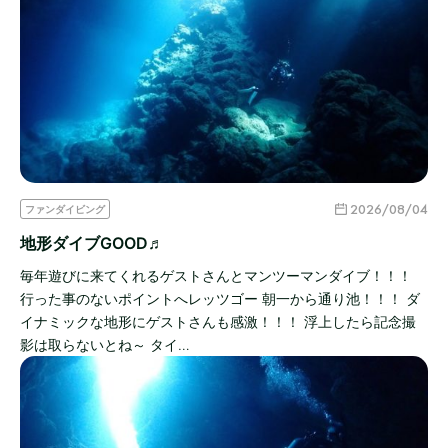
2026/08/04
ファンダイビング
地形ダイブGOOD♬
毎年遊びに来てくれるゲストさんとマンツーマンダイブ！！！
行った事のないポイントへレッツゴー 朝一から通り池！！！ ダ
イナミックな地形にゲストさんも感激！！！ 浮上したら記念撮
影は取らないとね～ タイ…