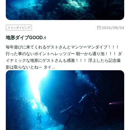
2026/08/04
ファンダイビング
地形ダイブGOOD♬
毎年遊びに来てくれるゲストさんとマンツーマンダイブ！！！
行った事のないポイントへレッツゴー 朝一から通り池！！！ ダ
イナミックな地形にゲストさんも感激！！！ 浮上したら記念撮
影は取らないとね～ タイ…