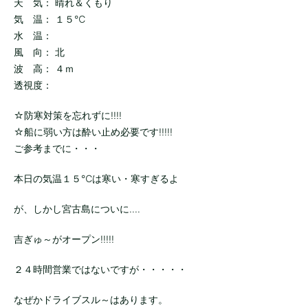
天 気： 晴れ＆くもり
気 温： １５℃
水 温：
風 向： 北
波 高： ４ｍ
透視度：
☆防寒対策を忘れずに!!!!
☆船に弱い方は酔い止め必要です!!!!!
ご参考までに・・・
本日の気温１５℃は寒い・寒すぎるよ
が、しかし宮古島についに....
吉ぎゅ～がオープン!!!!!
２４時間営業ではないですが・・・・・
なぜかドライブスル～はあります。