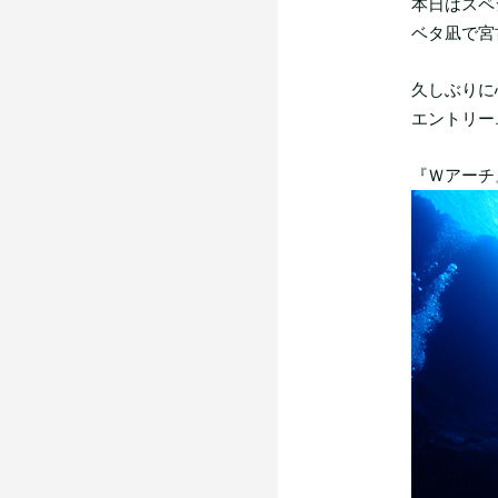
本日はスペシ
ベタ凪で宮
久しぶりに
エントリー..
『Ｗアーチ』と