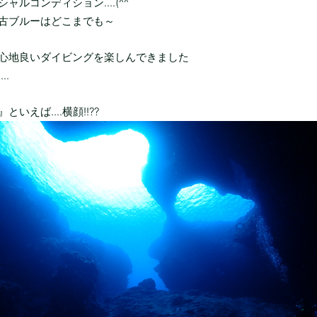
ャルコンディション....(^^
古ブルーはどこまでも～
心地良いダイビングを楽しんできました
..
いえば....横顔!!??