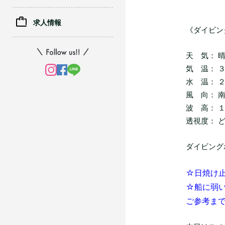
求人情報
《ダイビン
天 気： 
気 温： 
水 温： 
風 向： 
波 高： 
透視度： 
ダイビング
☆日焼け止め
☆船に弱い
ご参考ま