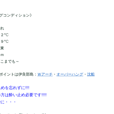
グコンディション》
晴れ
３２℃
２９℃
南東
１ｍ
どこまでも～
ポイントは伊良部島：
Ｗアーチ
・
オーバーハング
・
沈船
を忘れずに!!!!
方は酔い止め必要です!!!!!
でに・・・