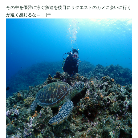
その中を優雅に泳ぐ魚達を後目にリクエストのカメに会いに行く
が遠く感じるな～....(^^