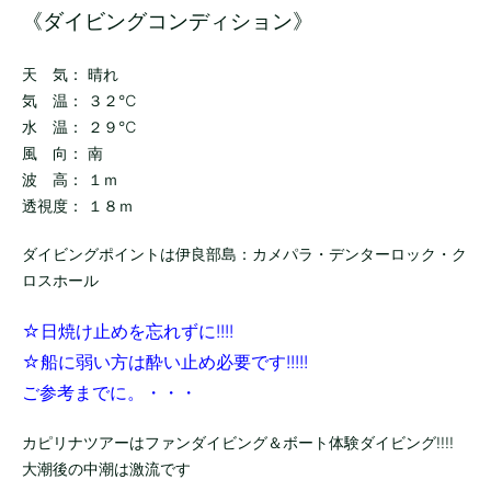
《ダイビングコンディション》
天 気： 晴れ
気 温： ３２℃
水 温： ２９℃
風 向： 南
波 高： １ｍ
透視度： １８ｍ
ダイビングポイントは伊良部島：カメパラ・デンターロック・ク
ロスホール
☆日焼け止めを忘れずに!!!!
☆船に弱い方は酔い止め必要です!!!!!
ご参考までに。・・・
カピリナツアーはファンダイビング＆ボート体験ダイビング!!!!
大潮後の中潮は激流です