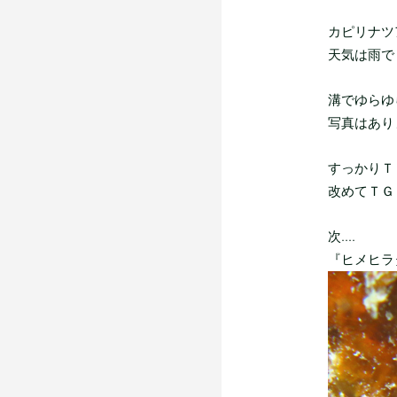
カピリナツア
天気は雨で
溝でゆらゆ
写真はあり
すっかりＴ
改めてＴＧ
次....
『ヒメヒラ