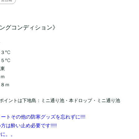
ングコンディション》
雨
２３℃
２５℃
北東
４ｍ
１８ｍ
ポイントは下地島：ミニ通り池・本ドロップ・ミニ通り池
ートその他の防寒グッズを忘れずに!!!!
方は酔い止め必要です!!!!!
でに。。