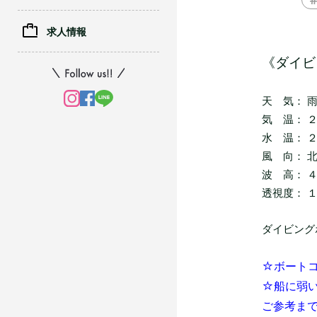
求人情報
《ダイビ
天 気： 
気 温： 
水 温： 
風 向： 
波 高： 
透視度： 
ダイビング
☆ボートコ
☆船に弱い
ご参考ま