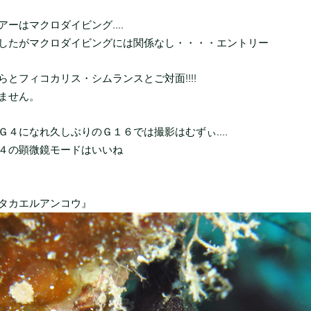
ーはマクロダイビング....
したがマクロダイビングには関係なし・・・・エントリー
らとフィコカリス・シムランスとご対面!!!!
ません。
Ｇ４になれ久しぶりのＧ１６では撮影はむずぃ....
４の顕微鏡モードはいいね
タカエルアンコウ』