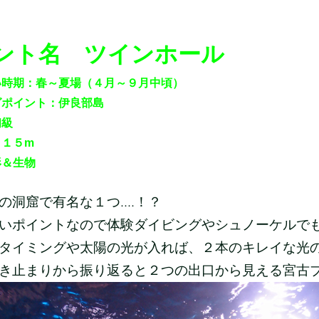
ント名 ツインホール
い時期：春～夏場（４月～９月中頃）
グポイント：伊良部島
初級
：１５m
形＆生物
の洞窟で有名な１つ....！？
いポイントなので体験ダイビングやシュノーケルで
タイミングや太陽の光が入れば、２本のキレイな光の筋
き止まりから振り返ると２つの出口から見える宮古ブル