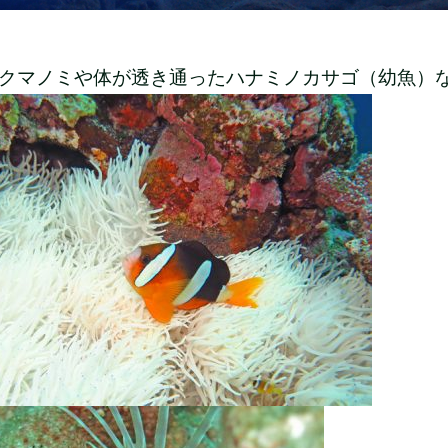
クマノミや体が透き通ったハナミノカサゴ（幼魚）なども