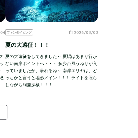
/04
2026/08/03
ファンダイビング
夏の大遠征！！！
マ
夏の大遠征をしてきました～ 夏場はあまり行か
ッ
ない南岸ポイントへ・・・ 多少台風うねりが入
な
っていましたが、潜れるね～ 南岸エリヤは、ど
念
っちかと言うと地形メイン！！！ ライトを照ら
しながら洞窟探検！！！ …