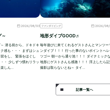
2026/08/05
2026/08
ファンダイビング
グ～
地形ダイブGOOD♬
～ 潜る前から、ドキドキ
毎年遊びに来てくれるゲストさんとマンツー
ク感も・・・ まずはシュ
ンダイブ！！！ 行った事のないポイントへレ
習をし、 緊張をほぐし
ツゴー 朝一から通り池！！！ ダイナミック
・・ 少しずつ慣れリラッ
地形にゲストさんも感激！！！ 浮上したら記
を楽しん…
撮影は取らないとね～ タイ…
記事一覧へ