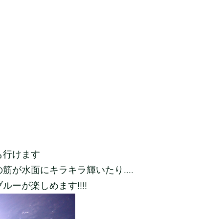
も行けます
が水面にキラキラ輝いたり....
ーが楽しめます!!!!