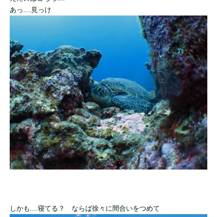
あっ....見っけ
しかも....寝てる？ ならば徐々に間合いをつめて