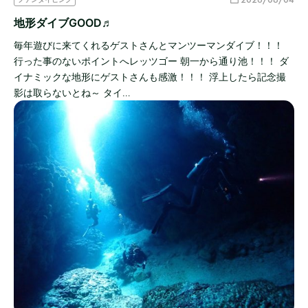
地形ダイブGOOD♬
毎年遊びに来てくれるゲストさんとマンツーマンダイブ！！！
行った事のないポイントへレッツゴー 朝一から通り池！！！ ダ
イナミックな地形にゲストさんも感激！！！ 浮上したら記念撮
影は取らないとね～ タイ…