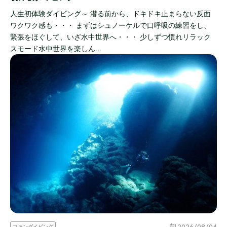
人生初体験ダイビング～ 潜る前から、ドキドキ止まらない反面
ワクワク感も・・・ まずはシュノーケルで口呼吸の練習をし、
緊張をほぐして、いざ水中世界へ・・・ 少しずつ慣れリラック
スモード水中世界を楽しん…
2026/08/04
ファンダイビング