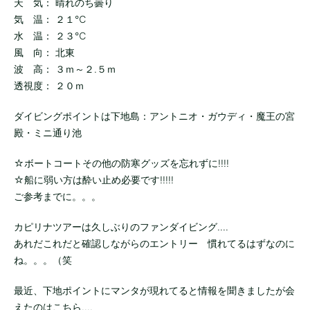
天 気： 晴れのち曇り
気 温： ２１℃
水 温： ２３℃
風 向： 北東
波 高： ３ｍ～２.５ｍ
透視度： ２０ｍ
ダイビングポイントは下地島：アントニオ・ガウディ・魔王の宮
殿・ミニ通り池
☆ボートコートその他の防寒グッズを忘れずに!!!!
☆船に弱い方は酔い止め必要です!!!!!
ご参考までに。。。
カピリナツアーは久しぶりのファンダイビング....
あれだこれだと確認しながらのエントリー 慣れてるはずなのに
ね。。。（笑
最近、下地ポイントにマンタが現れてると情報を聞きましたが会
えたのはこちら....