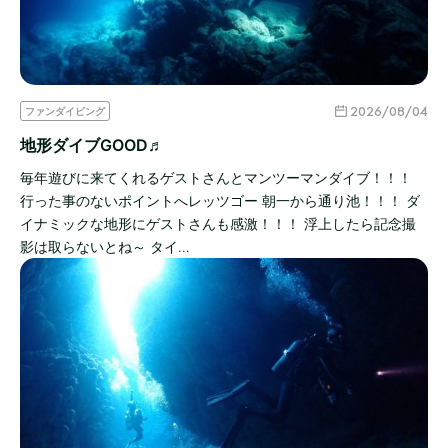
2026/08/04
ファンダイビング
地形ダイブGOOD♬
毎年遊びに来てくれるゲストさんとマンツーマンダイブ！！！
行った事のないポイントへレッツゴー 朝一から通り池！！！ ダ
イナミックな地形にゲストさんも感激！！！ 浮上したら記念撮
影は取らないとね～ タイ…