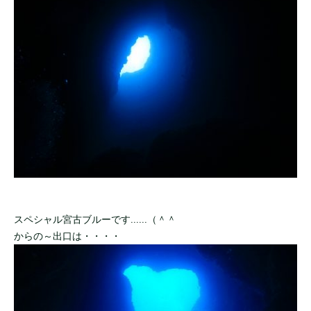
スペシャル宮古ブルーです......（＾＾
からの～出口は・・・・