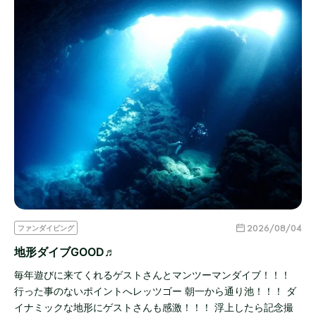
2026/08/04
ファンダイビング
地形ダイブGOOD♬
毎年遊びに来てくれるゲストさんとマンツーマンダイブ！！！
行った事のないポイントへレッツゴー 朝一から通り池！！！ ダ
イナミックな地形にゲストさんも感激！！！ 浮上したら記念撮