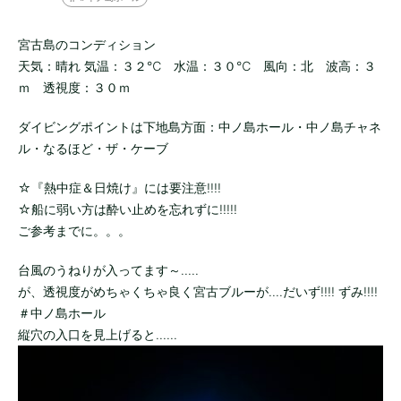
宮古島のコンディション
天気：晴れ 気温：３２℃ 水温：３０℃ 風向：北 波高：３
ｍ 透視度：３０ｍ
ダイビングポイントは下地島方面：中ノ島ホール・中ノ島チャネ
ル・なるほど・ザ・ケーブ
☆『熱中症＆日焼け』には要注意!!!!
☆船に弱い方は酔い止めを忘れずに!!!!!
ご参考までに。。。
台風のうねりが入ってます～.....
が、透視度がめちゃくちゃ良く宮古ブルーが....だいず!!!! ずみ!!!!
＃中ノ島ホール
縦穴の入口を見上げると......