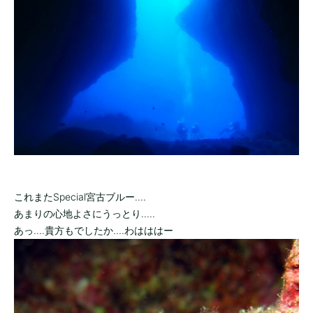
これまたSpecial宮古ブルー....
あまりの心地よさにうっとり.....
あっ....貴方もでしたか....わはははー