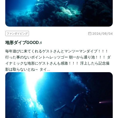
2026/08/04
ファンダイビング
地形ダイブGOOD♬
毎年遊びに来てくれるゲストさんとマンツーマンダイブ！！！
行った事のないポイントへレッツゴー 朝一から通り池！！！ ダ
イナミックな地形にゲストさんも感激！！！ 浮上したら記念撮
影は取らないとね～ タイ…