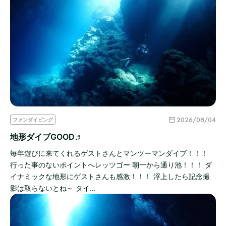
2026/08/04
ファンダイビング
地形ダイブGOOD♬
毎年遊びに来てくれるゲストさんとマンツーマンダイブ！！！
行った事のないポイントへレッツゴー 朝一から通り池！！！ ダ
イナミックな地形にゲストさんも感激！！！ 浮上したら記念撮
影は取らないとね～ タイ…