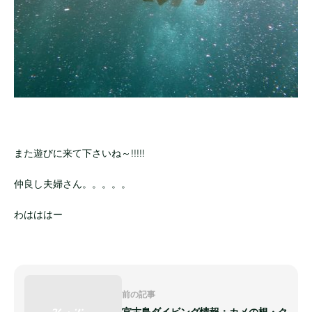
また遊びに来て下さいね～!!!!!
仲良し夫婦さん。。。。。
わはははー
前の記事
宮古島ダイビング情報：カメの根・ク