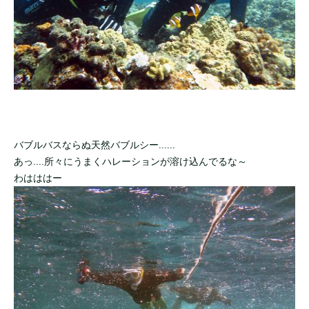
バブルバスならぬ天然バブルシー......
あっ....所々にうまくハレーションが溶け込んでるな～
わはははー