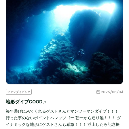
2026/08/04
ファンダイビング
地形ダイブGOOD♬
毎年遊びに来てくれるゲストさんとマンツーマンダイブ！！！
行った事のないポイントへレッツゴー 朝一から通り池！！！ ダ
イナミックな地形にゲストさんも感激！！！ 浮上したら記念撮