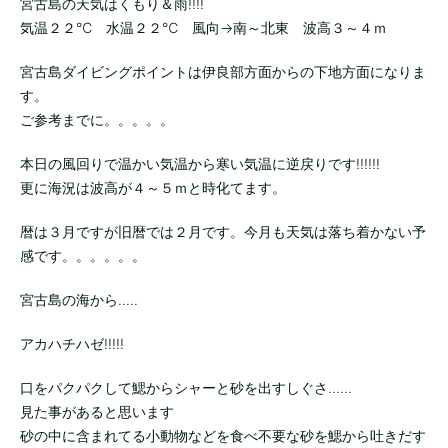
宮古島の天気はくもり＆雨!!!!
気温２２℃ 水温２２℃ 風向→南～北東 波高３～４ｍ
宮古島ダイビングポイントは伊良部方面からの下地方面になりま
す。
ご参考までに。。。。。
本日の風回りで温かい気温から寒い気温に逆戻りです!!!!!!
更に海況は波高が４～５ｍと時化てます。
暦は３月ですが旧暦では２月です。今月も天気は落ち着かない予
感です。。。。。。
宮古島の海から.....
アカハチハゼ!!!!!
口をパクパクして鰓からシャーと砂を出すしぐさ......
見た事があると思います
砂の中に含まれてる小動物などを食べ不要な砂を鰓から吐きだす