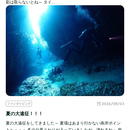
影は取らないとね～ タイ…
2026/08/03
ファンダイビング
夏の大遠征！！！
夏の大遠征をしてきました～ 夏場はあまり行かない南岸ポイン
トへ・・・ 多少台風うねりが入っていましたが、潜れるね～ 南