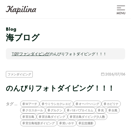
Blog
海ブログ
TOP
ファンダイビング
のんびりフォトダイビング！！！
2026/07/06
ファンダイビング
のんびりフォトダイビング！！！
タグ …
Wアーチ
ウミウシカクレエビ
オーバーハング
カピリナ
クロスホール
グルクン
バオバブカイカム
光
台風
宮古島
宮古島ダイビング
宮古島ダイビング少人数
宮古島地形ダイビング
笑いホヤ
記念撮影