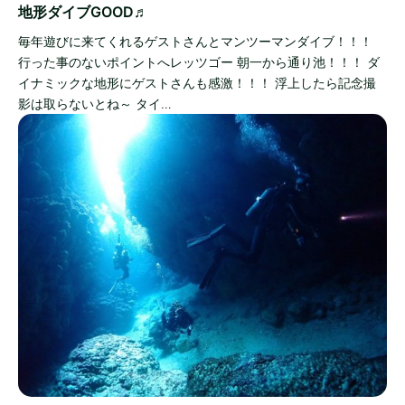
地形ダイブGOOD♬
毎年遊びに来てくれるゲストさんとマンツーマンダイブ！！！
行った事のないポイントへレッツゴー 朝一から通り池！！！ ダ
イナミックな地形にゲストさんも感激！！！ 浮上したら記念撮
影は取らないとね～ タイ…