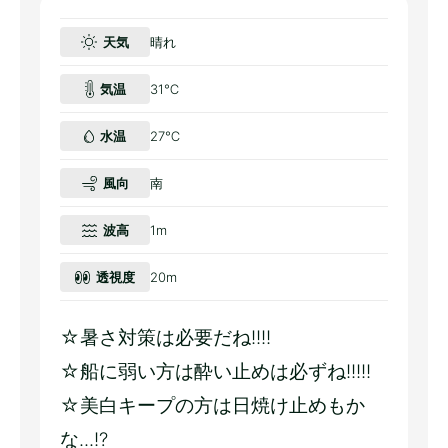
天気
晴れ
気温
31℃
水温
27℃
風向
南
波高
1m
透視度
20m
☆暑さ対策は必要だね!!!!
☆船に弱い方は酔い止めは必ずね!!!!!
☆美白キープの方は日焼け止めもか
な...!?