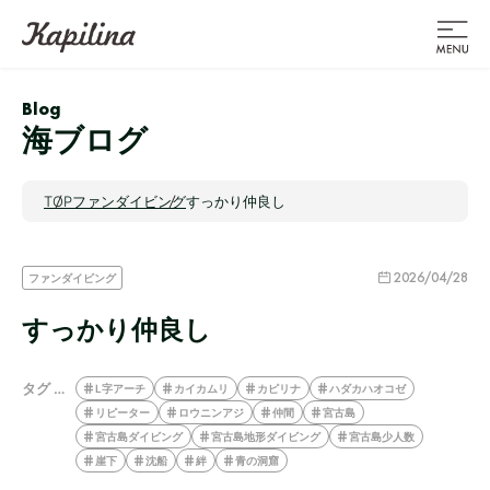
Blog
海ブログ
TOP
ファンダイビング
すっかり仲良し
2026/04/28
ファンダイビング
すっかり仲良し
タグ …
L字アーチ
カイカムリ
カピリナ
ハダカハオコゼ
リピーター
ロウニンアジ
仲間
宮古島
宮古島ダイビング
宮古島地形ダイビング
宮古島少人数
崖下
沈船
絆
青の洞窟