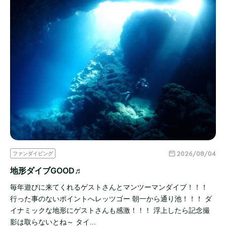
2026/08/04
ファンダイビング
地形ダイブGOOD♬
毎年遊びに来てくれるゲストさんとマンツーマンダイブ！！！
行った事のないポイントへレッツゴー 朝一から通り池！！！ ダ
イナミックな地形にゲストさんも感激！！！ 浮上したら記念撮
影は取らないとね～ タイ…