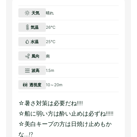
天気
晴れ
気温
26℃
水温
25℃
風向
南
波高
1.5m
透視度
10～20m
☆暑さ対策は必要だね!!!!
☆船に弱い方は酔い止めは必ずね!!!!!
☆美白キープの方は日焼け止めもか
な...!?