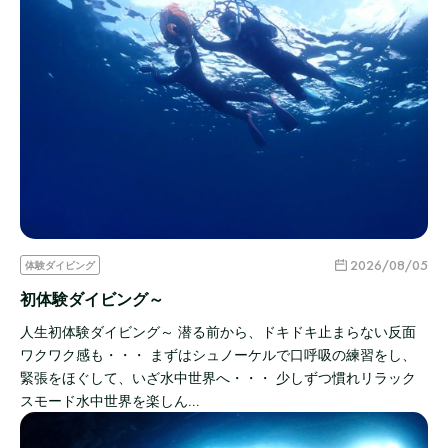
2026/08/05
体験ダイビング
初体験ダイビング～
人生初体験ダイビング～ 潜る前から、ドキドキ止まらない反面
ワクワク感も・・・ まずはシュノーケルで口呼吸の練習をし、
緊張をほぐして、いざ水中世界へ・・・ 少しずつ慣れリラック
スモード水中世界を楽しん…