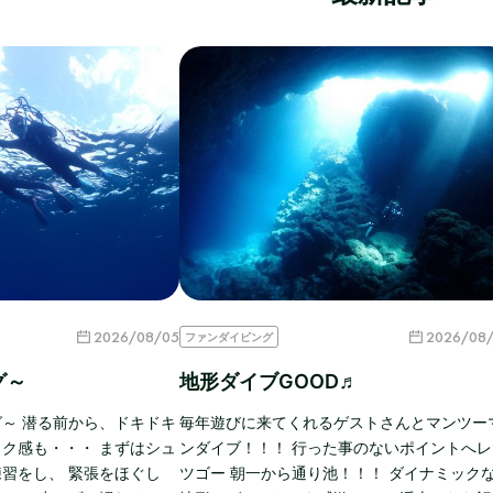
2026/08/05
2026/08
ファンダイビング
グ～
地形ダイブGOOD♬
～ 潜る前から、ドキドキ
毎年遊びに来てくれるゲストさんとマンツー
ク感も・・・ まずはシュ
ンダイブ！！！ 行った事のないポイントへレ
習をし、 緊張をほぐし
ツゴー 朝一から通り池！！！ ダイナミック