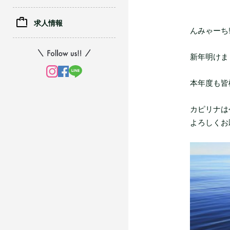
求人情報
んみゃーち!!
新年明けま
本年度も皆
カピリナは
よろしくお