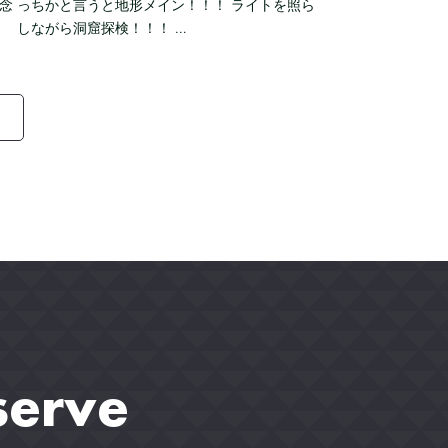
念
っちかと言うと地形メイン！！！ ライトを照ら
しながら洞窟探検！！！ …
serve