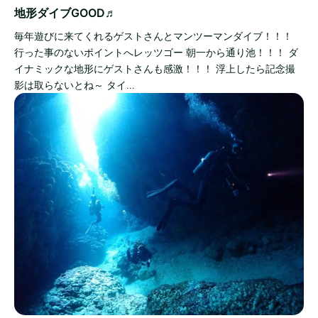
地形ダイブGOOD♬
毎年遊びに来てくれるゲストさんとマンツーマンダイブ！！！
行った事のないポイントへレッツゴー 朝一から通り池！！！ ダ
イナミックな地形にゲストさんも感激！！！ 浮上したら記念撮
影は取らないとね～ タイ…