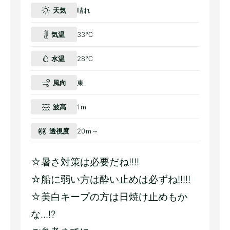
天気
晴れ
気温
33℃
水温
28℃
風向
東
波高
1ｍ
透視度
20ｍ～
☆暑さ対策は必要だね!!!!
☆船に弱い方は酔い止めは必ずね!!!!!
☆美白キープの方は日焼け止めもか
な...!?