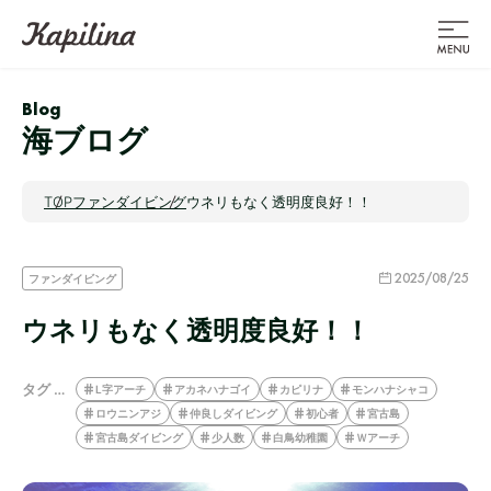
Blog
海ブログ
TOP
ファンダイビング
ウネリもなく透明度良好！！
2025/08/25
ファンダイビング
ウネリもなく透明度良好！！
タグ …
L字アーチ
アカネハナゴイ
カピリナ
モンハナシャコ
ロウニンアジ
仲良しダイビング
初心者
宮古島
宮古島ダイビング
少人数
白鳥幼稚園
Ｗアーチ