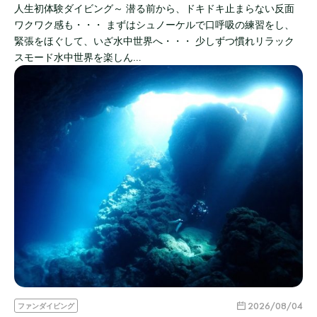
人生初体験ダイビング～ 潜る前から、ドキドキ止まらない反面
ワクワク感も・・・ まずはシュノーケルで口呼吸の練習をし、
緊張をほぐして、いざ水中世界へ・・・ 少しずつ慣れリラック
スモード水中世界を楽しん…
2026/08/04
ファンダイビング