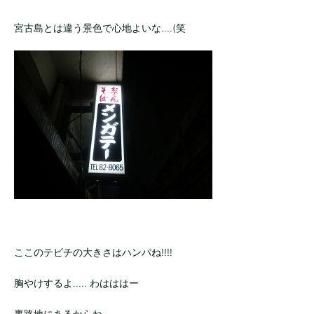
宮古島とは違う景色で心地よいな....(笑
ここのテビチの大きさはハンパね!!!!
胸やけするよ..... わはははー
裏路地にあるからね～