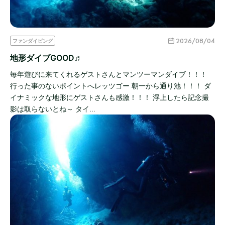
2026/08/04
ファンダイビング
地形ダイブGOOD♬
毎年遊びに来てくれるゲストさんとマンツーマンダイブ！！！
行った事のないポイントへレッツゴー 朝一から通り池！！！ ダ
イナミックな地形にゲストさんも感激！！！ 浮上したら記念撮
影は取らないとね～ タイ…