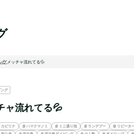
グ
ング
メッチャ流れてる💦
ビング
チャ流れてる💦
カピリナ
ハマクマノミ
ミニ通り池
ランデブー
リピータ
初心者
宮古島
宮古島ダイビング
少人数
本ドロップ