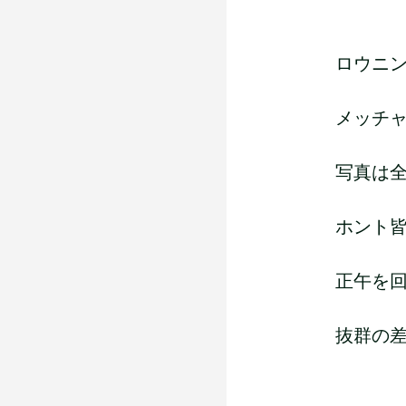
ロウニ
メッチャ
写真は全
ホント皆
正午を
抜群の