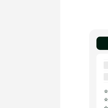
☆
☆
☆