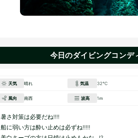
今日のダイビングコンデ
天気
晴れ
気温
32℃
風向
南西
波高
1ｍ
暑さ対策は必要だね!!!!
船に弱い方は酔い止めは必ずね!!!!!
美白キープの方は日焼け止めもかな...!?