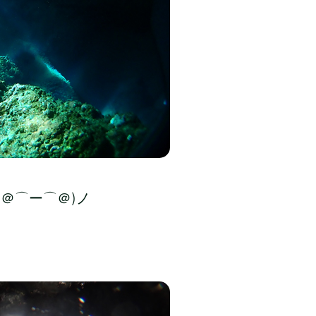
＠⌒ー⌒＠)ノ