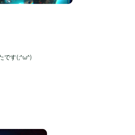
(;^ω^)