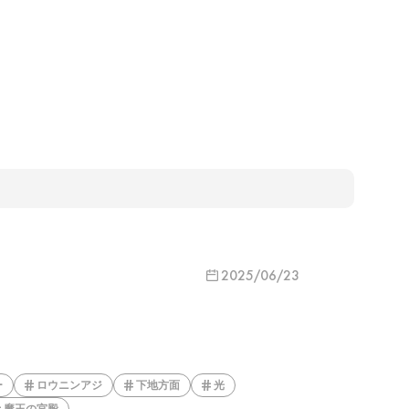
2025/06/23
ー
ロウニンアジ
下地方面
光
魔王の宮殿