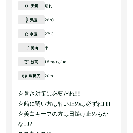
天気
晴れ
気温
28℃
水温
27℃
風向
東
波高
1.5ｍのち1ｍ
透視度
20ｍ
☆暑さ対策は必要だね!!!!
☆船に弱い方は酔い止めは必ずね!!!!!
☆美白キープの方は日焼け止めもか
な...!?