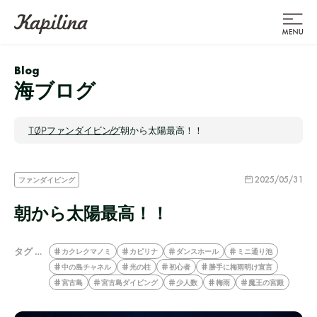
Blog
海ブログ
TOP
ファンダイビング
朝から太陽最高！！
2025/05/31
ファンダイビング
朝から太陽最高！！
タグ …
カクレクマノミ
カピリナ
ダンスホール
ミニ通り池
中の島チャネル
光の柱
初心者
勝手に梅雨明け宣言
宮古島
宮古島ダイビング
少人数
梅雨
魔王の宮殿