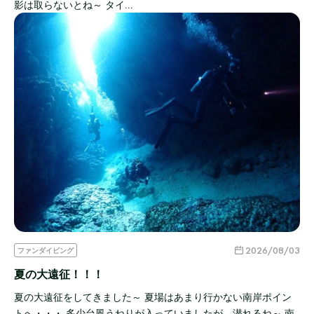
影は取らないとね～ タイ…
2026/08/03
ファンダイビング
夏の大遠征！！！
夏の大遠征をしてきました～ 夏場はあまり行かない南岸ポイン
トへ・・・ 多少台風うねりが入っていましたが、潜れるね～ 南