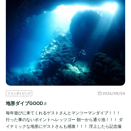
2026/08/04
ファンダイビング
地形ダイブGOOD♬
毎年遊びに来てくれるゲストさんとマンツーマンダイブ！！！
行った事のないポイントへレッツゴー 朝一から通り池！！！ ダ
イナミックな地形にゲストさんも感激！！！ 浮上したら記念撮