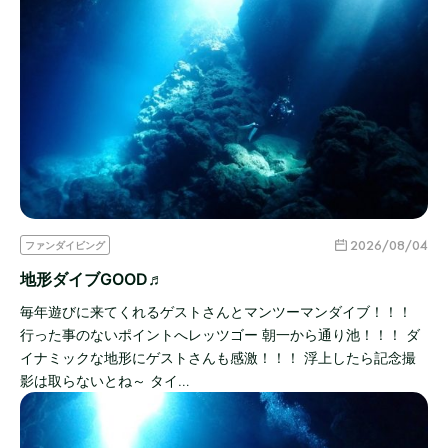
2026/08/04
ファンダイビング
地形ダイブGOOD♬
毎年遊びに来てくれるゲストさんとマンツーマンダイブ！！！
行った事のないポイントへレッツゴー 朝一から通り池！！！ ダ
イナミックな地形にゲストさんも感激！！！ 浮上したら記念撮
影は取らないとね～ タイ…