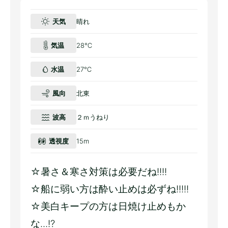
天気
晴れ
気温
28℃
水温
27℃
風向
北東
波高
２ｍうねり
透視度
15m
☆暑さ＆寒さ対策は必要だね!!!!
☆船に弱い方は酔い止めは必ずね!!!!!
☆美白キープの方は日焼け止めもか
な...!?