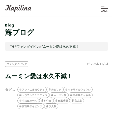
Blog
海ブログ
TOP
ファンダイビング
ムーミン愛は永久不滅！
2024/11/04
ファンダイビング
ムーミン愛は永久不滅！
タグ …
アントニオガウディ
カピリナ
キャラメルウミウシ
トウモンウミコチョウ
ムーミン愛
中の島チャネル
中の島ホール
初心者
台風清掃
宮古島
宮古島ダイビング
少人数