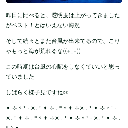
昨日に比べると、透明度は上がってきました
がベスト！とはいえない海況
そして続々とまた台風が出来てるので、こり
ゃもっと海が荒れるな((+_+))
この時期は台風の心配をしなくていいと思っ
ていました
しばらく様子見ですね👀
✦ ⊹ ꙳ ⁺ ‧ ⨯. ⁺ ✦ ⊹ . * ꙳ ✦ ⊹⨯ . ⁺ ✦ ⊹ ꙳ ⁺ ‧
⨯. ⁺ ✦ ⊹ . * ꙳ ✦ ⊹⨯ . ⁺ ✦ ⊹ ꙳ ⁺ ‧ ⨯. ⁺ ✦ ⊹ .