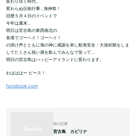
変わりゆく時代…
変わらぬ伝統行事…海神祭！
旧暦５月４日のイベントで
今年は週末…
明日は宮古島の東西南北の
各港でゴーヘイ！ゴーヘイ！
の掛け声とともに海の神に感謝を表し航海安全・大漁祈願をしま
してたくさん祝い酒を飲んでみんなで笑って…
明日の宮古島はハッピーアイランドに変わります。
わはははー ピース！
facebook.com
前の記事
宮古島 カピリナ