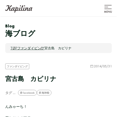
Blog
海ブログ
TOP
ファンダイビング
宮古島 カピリナ
2014/05/31
ファンダイビング
宮古島 カピリナ
タグ …
facebook
海神祭
んみゃーち！