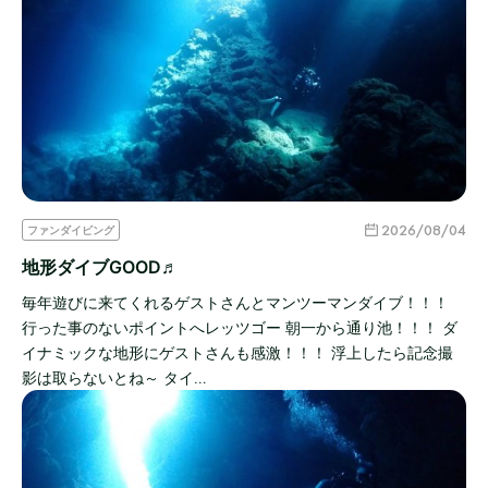
2026/08/04
ファンダイビング
地形ダイブGOOD♬
毎年遊びに来てくれるゲストさんとマンツーマンダイブ！！！
行った事のないポイントへレッツゴー 朝一から通り池！！！ ダ
イナミックな地形にゲストさんも感激！！！ 浮上したら記念撮
影は取らないとね～ タイ…