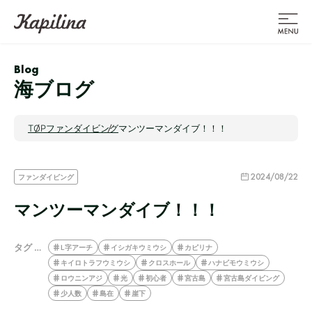
Blog
海ブログ
TOP
ファンダイビング
マンツーマンダイブ！！！
2024/08/22
ファンダイビング
マンツーマンダイブ！！！
タグ …
L字アーチ
イシガキウミウシ
カピリナ
キイロトラフウミウシ
クロスホール
ハナビモウミウシ
ロウニンアジ
光
初心者
宮古島
宮古島ダイビング
少人数
島在
崖下