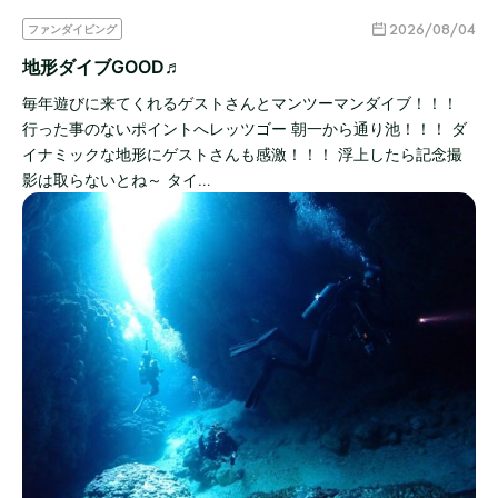
2026/08/04
ファンダイビング
地形ダイブGOOD♬
毎年遊びに来てくれるゲストさんとマンツーマンダイブ！！！
行った事のないポイントへレッツゴー 朝一から通り池！！！ ダ
イナミックな地形にゲストさんも感激！！！ 浮上したら記念撮
影は取らないとね～ タイ…