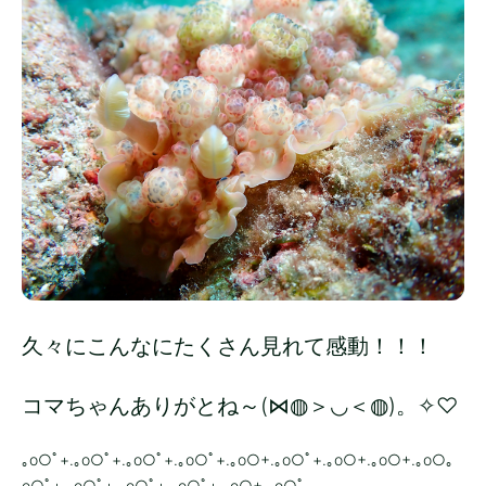
久々にこんなにたくさん見れて感動！！！
コマちゃんありがとね～(⋈◍＞◡＜◍)。✧♡
｡o○ﾟ+.｡o○ﾟ+.｡o○ﾟ+.｡o○ﾟ+.｡o○+.｡o○ﾟ+.｡o○+.｡o○+.｡o○｡
o○ﾟ+.｡o○ﾟ+.｡o○ﾟ+.｡o○ﾟ+.｡o○+.｡o○ﾟ