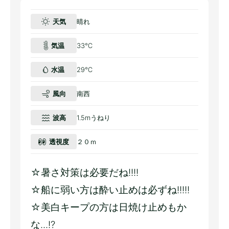
天気
晴れ
気温
33℃
水温
29℃
風向
南西
波高
1.5mうねり
透視度
２０ｍ
☆暑さ対策は必要だね!!!!
☆船に弱い方は酔い止めは必ずね!!!!!
☆美白キープの方は日焼け止めもか
な...!?