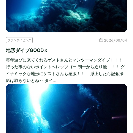
2026/08/04
ファンダイビング
地形ダイブGOOD♬
毎年遊びに来てくれるゲストさんとマンツーマンダイブ！！！
行った事のないポイントへレッツゴー 朝一から通り池！！！ ダ
イナミックな地形にゲストさんも感激！！！ 浮上したら記念撮
影は取らないとね～ タイ…