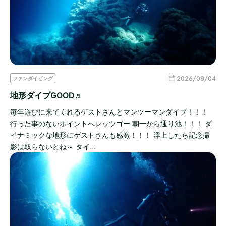
2026/08/04
ファンダイビング
地形ダイブGOOD♬
毎年遊びに来てくれるゲストさんとマンツーマンダイブ！！！
行った事のないポイントへレッツゴー 朝一から通り池！！！ ダ
イナミックな地形にゲストさんも感激！！！ 浮上したら記念撮
影は取らないとね～ タイ…