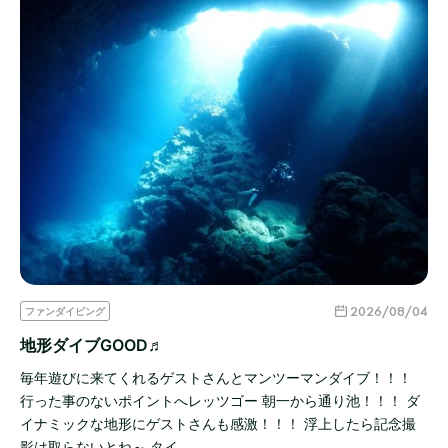
2026/08/04
ファンダイビング
地形ダイブGOOD♬
毎年遊びに来てくれるゲストさんとマンツーマンダイブ！！！
行った事のないポイントへレッツゴー 朝一から通り池！！！ ダ
イナミックな地形にゲストさんも感激！！！ 浮上したら記念撮
影は取らないとね～ タイ…