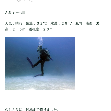
んみゃーち!!!
天気：晴れ 気温：３２℃ 水温：２９℃ 風向：南西 波
高：２．５m 透視度：２０m
久しぶりに、砂地まで降りました。