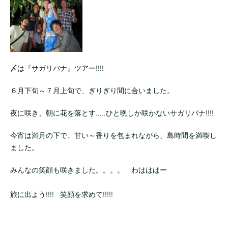
〆は『サガリバナ』ツアー!!!!
６月下旬～７月上旬で、ぎりぎり間に合いました。
夜に咲き、朝に花を落とす.....ひと晩しか咲かないサガリバナ!!!!
今宵は満月の下で、甘い～香りを包まれながら、島時間を満喫し
ました。
みんなの笑顔も咲きました。。。。 わはははー
旅に出よう!!!! 笑顔を求めて!!!!!